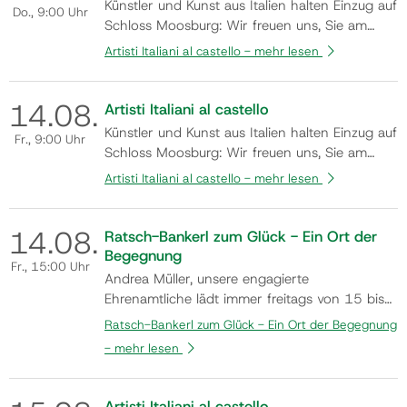
Künstler und Kunst aus Italien halten Einzug auf
Do.
, 9:00 Uhr
Schloss Moosburg: Wir freuen uns, Sie am
Samstag, den 8. August 2026, um 19:00 Uhr
Artisti Italiani al castello -
mehr lesen
zur Eröffnung der Gemeinschaftsausstellung
„ARTISTI ITALIANI AL CASTELLO“ herzlich
14.
08.
willkommen zu heißen. In der einzigartigen
Artisti Italiani al castello
Atmosphäre des Schlosses präsentieren ren…
Künstler und Kunst aus Italien halten Einzug auf
Fr.
, 9:00 Uhr
Schloss Moosburg: Wir freuen uns, Sie am
Samstag, den 8. August 2026, um 19:00 Uhr
Artisti Italiani al castello -
mehr lesen
zur Eröffnung der Gemeinschaftsausstellung
„ARTISTI ITALIANI AL CASTELLO“ herzlich
14.
08.
willkommen zu heißen. In der einzigartigen
Ratsch-Bankerl zum Glück - Ein Ort der
Atmosphäre des Schlosses präsentieren ren…
Begegnung
Fr.
, 15:00 Uhr
Andrea Müller, unsere engagierte
Ehrenamtliche lädt immer freitags von 15 bis
17 Uhr in den Monaten Mai bis Oktober
Ratsch-Bankerl zum Glück - Ein Ort der Begegnung
(Änderungen aufgrund der Wetterlage z.B.
-
mehr lesen
Hitze oder Regen vorbehalten) dazu ein, am
Ratsch-Bankerl Platz zu nehmen und
miteinander ins Gespräch zu kommen.
Artisti Italiani al castello