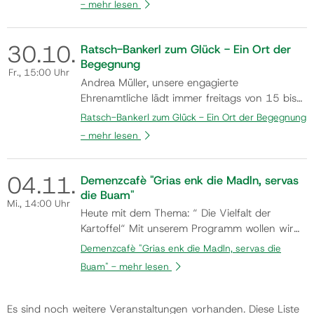
-
mehr lesen
Hitze oder Regen vorbehalten) dazu ein, am
Ratsch-Bankerl Platz zu nehmen und
miteinander ins Gespräch zu kommen.
30.
10.
Ratsch-Bankerl zum Glück - Ein Ort der
Kommen auch Sie vorbei und n…
Begegnung
Fr.
, 15:00 Uhr
Andrea Müller, unsere engagierte
Ehrenamtliche lädt immer freitags von 15 bis
17 Uhr in den Monaten Mai bis Oktober
Ratsch-Bankerl zum Glück - Ein Ort der Begegnung
(Änderungen aufgrund der Wetterlage z.B.
-
mehr lesen
Hitze oder Regen vorbehalten) dazu ein, am
Ratsch-Bankerl Platz zu nehmen und
miteinander ins Gespräch zu kommen.
04.
11.
Demenzcafè "Grias enk die Madln, servas
Kommen auch Sie vorbei und n…
die Buam"
Mi.
, 14:00 Uhr
Heute mit dem Thema: “ Die Vielfalt der
Kartoffel“ Mit unserem Programm wollen wir
Abwechslung in den Alltag unserer Gäste
Demenzcafè "Grias enk die Madln, servas die
bringen, soziale Kontakte als auch die
Buam" -
mehr lesen
Beweglichkeit sowohl körperlich als auch
geistig fördern, aber vor allem zum
Wohlbefinden und Freude der Gäste beitragen.
Es sind noch weitere Veranstaltungen vorhanden. Diese Liste