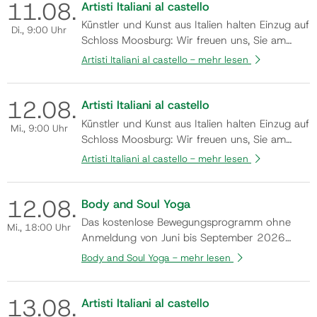
11.
08.
willkommen zu heißen. In der einzigartigen
Artisti Italiani al castello
Atmosphäre des Schlosses präsentieren ren…
Künstler und Kunst aus Italien halten Einzug auf
Di.
, 9:00 Uhr
Schloss Moosburg: Wir freuen uns, Sie am
Samstag, den 8. August 2026, um 19:00 Uhr
Artisti Italiani al castello -
mehr lesen
zur Eröffnung der Gemeinschaftsausstellung
„ARTISTI ITALIANI AL CASTELLO“ herzlich
12.
08.
willkommen zu heißen. In der einzigartigen
Artisti Italiani al castello
Atmosphäre des Schlosses präsentieren ren…
Künstler und Kunst aus Italien halten Einzug auf
Mi.
, 9:00 Uhr
Schloss Moosburg: Wir freuen uns, Sie am
Samstag, den 8. August 2026, um 19:00 Uhr
Artisti Italiani al castello -
mehr lesen
zur Eröffnung der Gemeinschaftsausstellung
„ARTISTI ITALIANI AL CASTELLO“ herzlich
12.
08.
willkommen zu heißen. In der einzigartigen
Body and Soul Yoga
Atmosphäre des Schlosses präsentieren ren…
Das kostenlose Bewegungsprogramm ohne
Mi.
, 18:00 Uhr
Anmeldung von Juni bis September 2026
unter der Kursleitung von Mag. Silvia
Body and Soul Yoga -
mehr lesen
Rauchenwald. Flyer
13.
08.
Artisti Italiani al castello