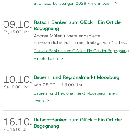
Stromsparberatungen 2026 -
mehr lesen
09.
10.
Ratsch-Bankerl zum Glück - Ein Ort der
Begegnung
Fr.
, 15:00 Uhr
Andrea Müller, unsere engagierte
Ehrenamtliche lädt immer freitags von 15 bis
17 Uhr in den Monaten Mai bis Oktober
Ratsch-Bankerl zum Glück - Ein Ort der Begegnung
(Änderungen aufgrund der Wetterlage z.B.
-
mehr lesen
Hitze oder Regen vorbehalten) dazu ein, am
Ratsch-Bankerl Platz zu nehmen und
miteinander ins Gespräch zu kommen.
10.
10.
Bauern- und Regionalmarkt Moosburg
Kommen auch Sie vorbei und n…
von 08.00 – 13.00 Uhr
Sa.
, 8:00 Uhr
Bauern- und Regionalmarkt Moosburg -
mehr
lesen
16.
10.
Ratsch-Bankerl zum Glück - Ein Ort der
Begegnung
Fr.
, 15:00 Uhr