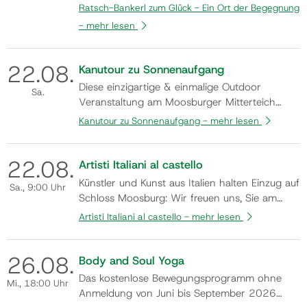
17 Uhr in den Monaten Mai bis Oktober
Ratsch-Bankerl zum Glück - Ein Ort der Begegnung
(Änderungen aufgrund der Wetterlage z.B.
-
mehr lesen
Hitze oder Regen vorbehalten) dazu ein, am
Ratsch-Bankerl Platz zu nehmen und
miteinander ins Gespräch zu kommen.
22.
08.
Kanutour zu Sonnenaufgang
Kommen auch Sie vorbei und n…
Diese einzigartige & einmalige Outdoor
Sa.
Veranstaltung am Moosburger Mitterteich
bietet den Rahmen, um sich in der Peripherie
Kanutour zu Sonnenaufgang -
mehr lesen
des Tages von einem Naturschauspiel
beglücken zu lassen. Uhrzeit: bei
22.
08.
Sonnenaufgang Dauer: ca. 3-4 Stunden
Artisti Italiani al castello
Voraussetzungen: Gute Schwimmkenntnisse
Künstler und Kunst aus Italien halten Einzug auf
Sa.
, 9:00 Uhr
Gruppengrösse: max. 8 Te…
Schloss Moosburg: Wir freuen uns, Sie am
Samstag, den 8. August 2026, um 19:00 Uhr
Artisti Italiani al castello -
mehr lesen
zur Eröffnung der Gemeinschaftsausstellung
„ARTISTI ITALIANI AL CASTELLO“ herzlich
26.
08.
willkommen zu heißen. In der einzigartigen
Body and Soul Yoga
Atmosphäre des Schlosses präsentieren ren…
Das kostenlose Bewegungsprogramm ohne
Mi.
, 18:00 Uhr
Anmeldung von Juni bis September 2026