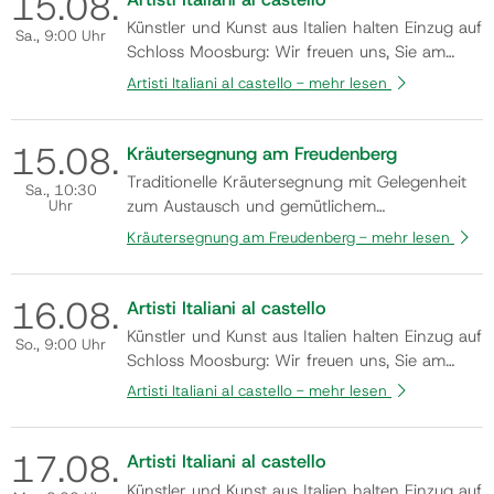
15.
08.
Kommen auch Sie vorbei und n…
Künstler und Kunst aus Italien halten Einzug auf
Sa.
, 9:00 Uhr
Schloss Moosburg: Wir freuen uns, Sie am
Samstag, den 8. August 2026, um 19:00 Uhr
Artisti Italiani al castello -
mehr lesen
zur Eröffnung der Gemeinschaftsausstellung
„ARTISTI ITALIANI AL CASTELLO“ herzlich
15.
08.
willkommen zu heißen. In der einzigartigen
Kräutersegnung am Freudenberg
Atmosphäre des Schlosses präsentieren ren…
Traditionelle Kräutersegnung mit Gelegenheit
Sa.
, 10:30
Uhr
zum Austausch und gemütlichem
Beisammensein.
Kräutersegnung am Freudenberg -
mehr lesen
16.
08.
Artisti Italiani al castello
Künstler und Kunst aus Italien halten Einzug auf
So.
, 9:00 Uhr
Schloss Moosburg: Wir freuen uns, Sie am
Samstag, den 8. August 2026, um 19:00 Uhr
Artisti Italiani al castello -
mehr lesen
zur Eröffnung der Gemeinschaftsausstellung
„ARTISTI ITALIANI AL CASTELLO“ herzlich
17.
08.
willkommen zu heißen. In der einzigartigen
Artisti Italiani al castello
Atmosphäre des Schlosses präsentieren ren…
Künstler und Kunst aus Italien halten Einzug auf