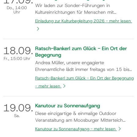
Ansprechper…
Wir laden zur Sonder-Führungen in
Do.
, 14:00
Uhr
Kultureinrichtungen für Menschen mit
kognitiver Beeinträchtigung (demenzieller
Einladung zur Kulturbegleitung 2026 -
mehr lesen
Entwicklung)und ihre Betreuungspersonenzum
Thema: “ Kaiser Arnulf und die Karolinger in
Kärnten“. Weiterführende Informationen und
Anmeldung bei: unter 0664/ 882 89 154
18.
09.
Ratsch-Bankerl zum Glück - Ein Ort der
oder…
Begegnung
Fr.
, 15:00 Uhr
Andrea Müller, unsere engagierte
Ehrenamtliche lädt immer freitags von 15 bis
17 Uhr in den Monaten Mai bis Oktober
Ratsch-Bankerl zum Glück - Ein Ort der Begegnung
(Änderungen aufgrund der Wetterlage z.B.
-
mehr lesen
Hitze oder Regen vorbehalten) dazu ein, am
Ratsch-Bankerl Platz zu nehmen und
miteinander ins Gespräch zu kommen.
19.
09.
Kanutour zu Sonnenaufgang
Kommen auch Sie vorbei und n…
Diese einzigartige & einmalige Outdoor
Sa.
Veranstaltung am Moosburger Mitterteich
bietet den Rahmen, um sich in der Peripherie
Kanutour zu Sonnenaufgang -
mehr lesen
des Tages von einem Naturschauspiel