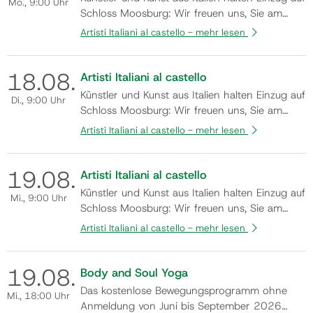
Mo.
, 9:00 Uhr
Schloss Moosburg: Wir freuen uns, Sie am
Samstag, den 8. August 2026, um 19:00 Uhr
Artisti Italiani al castello -
mehr lesen
zur Eröffnung der Gemeinschaftsausstellung
„ARTISTI ITALIANI AL CASTELLO“ herzlich
18.
08.
willkommen zu heißen. In der einzigartigen
Artisti Italiani al castello
Atmosphäre des Schlosses präsentieren ren…
Künstler und Kunst aus Italien halten Einzug auf
Di.
, 9:00 Uhr
Schloss Moosburg: Wir freuen uns, Sie am
Samstag, den 8. August 2026, um 19:00 Uhr
Artisti Italiani al castello -
mehr lesen
zur Eröffnung der Gemeinschaftsausstellung
„ARTISTI ITALIANI AL CASTELLO“ herzlich
19.
08.
willkommen zu heißen. In der einzigartigen
Artisti Italiani al castello
Atmosphäre des Schlosses präsentieren ren…
Künstler und Kunst aus Italien halten Einzug auf
Mi.
, 9:00 Uhr
Schloss Moosburg: Wir freuen uns, Sie am
Samstag, den 8. August 2026, um 19:00 Uhr
Artisti Italiani al castello -
mehr lesen
zur Eröffnung der Gemeinschaftsausstellung
„ARTISTI ITALIANI AL CASTELLO“ herzlich
19.
08.
willkommen zu heißen. In der einzigartigen
Body and Soul Yoga
Atmosphäre des Schlosses präsentieren ren…
Das kostenlose Bewegungsprogramm ohne
Mi.
, 18:00 Uhr
Anmeldung von Juni bis September 2026