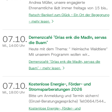
Andrea Müller, unsere engagierte
Ehrenamtliche lädt immer freitags von 15 bis
17 Uhr in den Monaten Mai bis Oktober
Ratsch-Bankerl zum Glück - Ein Ort der Begegnung
(Änderungen aufgrund der Wetterlage z.B.
-
mehr lesen
Hitze oder Regen vorbehalten) dazu ein, am
Ratsch-Bankerl Platz zu nehmen und
miteinander ins Gespräch zu kommen.
07.
10.
Demenzcafé "Grias enk die Madln, servas
Kommen auch Sie vorbei und n…
die Buam"
Mi.
, 14:00 Uhr
Heute mit dem Thema: “ Heimische Waldtiere“
Mit unserem Programm wollen wir
Abwechslung in den Alltag unserer Gäste
Demenzcafé "Grias enk die Madln, servas die
bringen, soziale Kontakte als auch die
Buam" -
mehr lesen
Beweglichkeit sowohl körperlich als auch
geistig fördern, aber vor allem zum
Wohlbefinden und Freude der Gäste beitragen.
07.
10.
Kostenlose Energie-, Förder- und
Ansprechpe…
Stromsparberatungen 2026
Mi.
, 18:00 Uhr
Bitte um Anmeldung und Termin sichern!
(Einzel-Beratungsgespräche) Tel:0664/544
09 72 Mail: kem@woerthersee-karolinger.at
Kostenlose Energie-, Förder- und