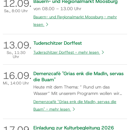
12.
09.
Bauern- und Regionalmarkt Moosburg
Kommen auch Sie vorbei und n…
von 08.00 – 13.00 Uhr
Sa.
, 8:00 Uhr
Bauern- und Regionalmarkt Moosburg -
mehr
lesen
13.
09.
Tuderschitzer Dorffest
Tuderschitzer Dorffest -
mehr lesen
So.
, 11:30
Uhr
16.
09.
Demenzcafè "Grias enk die Madln, servas
die Buam"
Mi.
, 14:00 Uhr
Heute mit dem Thema: “ Rund um das
Wasser“ Mit unserem Programm wollen wir
Abwechslung in den Alltag unserer Gäste
Demenzcafè "Grias enk die Madln, servas die
bringen, soziale Kontakte als auch die
Buam" -
mehr lesen
Beweglichkeit sowohl körperlich als auch
geistig fördern, aber vor allem zum
Wohlbefinden und Freude der Gäste beitragen.
17.
09.
Einladung zur Kulturbegleitung 2026