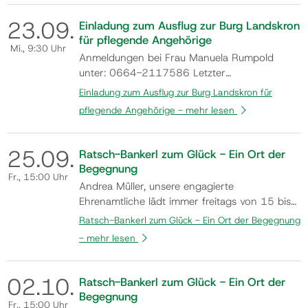
beglücken zu lassen. Uhrzeit: bei
23.
09.
Sonnenaufgang Dauer: ca. 3-4 Stunden
Einladung zum Ausflug zur Burg Landskron
Voraussetzungen: Gute Schwimmkenntnisse
für pflegende Angehörige
Mi.
, 9:30 Uhr
Gruppengrösse: max. 8 Te…
Anmeldungen bei Frau Manuela Rumpold
unter: 0664-2117586 Letzter
Anmeldeschluss ist der 14. August 2026!
Einladung zum Ausflug zur Burg Landskron für
Flyer
pflegende Angehörige -
mehr lesen
25.
09.
Ratsch-Bankerl zum Glück - Ein Ort der
Begegnung
Fr.
, 15:00 Uhr
Andrea Müller, unsere engagierte
Ehrenamtliche lädt immer freitags von 15 bis
17 Uhr in den Monaten Mai bis Oktober
Ratsch-Bankerl zum Glück - Ein Ort der Begegnung
(Änderungen aufgrund der Wetterlage z.B.
-
mehr lesen
Hitze oder Regen vorbehalten) dazu ein, am
Ratsch-Bankerl Platz zu nehmen und
miteinander ins Gespräch zu kommen.
02.
10.
Ratsch-Bankerl zum Glück - Ein Ort der
Kommen auch Sie vorbei und n…
Begegnung
Fr.
, 15:00 Uhr