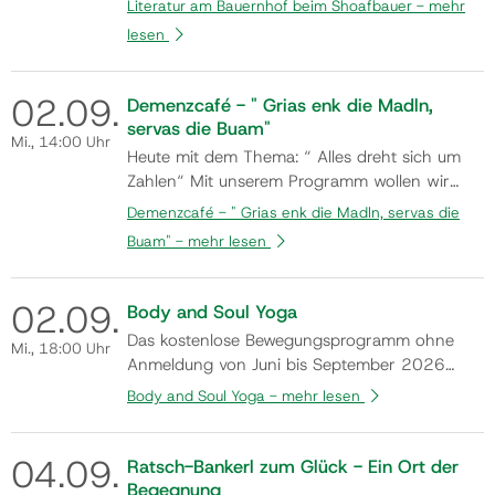
Literatur am Bauernhof beim Shoafbauer -
mehr
und gemütliche Begegnungen in einzigartiger
lesen
Hofatmosphäre. Tel.: 0650/82 81 611 Flyer
02.
09.
Demenzcafé - " Grias enk die Madln,
servas die Buam"
Mi.
, 14:00 Uhr
Heute mit dem Thema: “ Alles dreht sich um
Zahlen“ Mit unserem Programm wollen wir
Abwechslung in den Alltag unserer Gäste
Demenzcafé - " Grias enk die Madln, servas die
bringen, soziale Kontakte als auch die
Buam" -
mehr lesen
Beweglichkeit sowohl körperlich als auch
geistig fördern, aber vor allem zum
Wohlbefinden und Freude der Gäste beitragen.
02.
09.
Body and Soul Yoga
Ans…
Das kostenlose Bewegungsprogramm ohne
Mi.
, 18:00 Uhr
Anmeldung von Juni bis September 2026
unter der Kursleitung von Mag. Silvia
Body and Soul Yoga -
mehr lesen
Rauchenwald. Flyer
04.
09.
Ratsch-Bankerl zum Glück - Ein Ort der
Begegnung