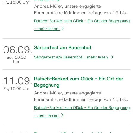
Fr.
, 15:00 Uhr
Andrea Müller, unsere engagierte
Ehrenamtliche lädt immer freitags von 15 bis
17 Uhr in den Monaten Mai bis Oktober
Ratsch-Bankerl zum Glück - Ein Ort der Begegnung
(Änderungen aufgrund der Wetterlage z.B.
-
mehr lesen
Hitze oder Regen vorbehalten) dazu ein, am
Ratsch-Bankerl Platz zu nehmen und
miteinander ins Gespräch zu kommen.
06.
09.
Sängerfest am Bauernhof
Kommen auch Sie vorbei und n…
Sängerfest am Bauernhof -
mehr lesen
So.
, 10:00
Uhr
11.
09.
Ratsch-Bankerl zum Glück - Ein Ort der
Begegnung
Fr.
, 15:00 Uhr
Andrea Müller, unsere engagierte
Ehrenamtliche lädt immer freitags von 15 bis
17 Uhr in den Monaten Mai bis Oktober
Ratsch-Bankerl zum Glück - Ein Ort der Begegnung
(Änderungen aufgrund der Wetterlage z.B.
-
mehr lesen
Hitze oder Regen vorbehalten) dazu ein, am
Ratsch-Bankerl Platz zu nehmen und
miteinander ins Gespräch zu kommen.