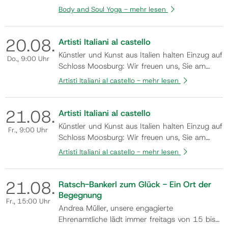
unter der Kursleitung von Mag. Silvia
Body and Soul Yoga -
mehr lesen
Rauchenwald. Flyer
20.
08.
Artisti Italiani al castello
Künstler und Kunst aus Italien halten Einzug auf
Do.
, 9:00 Uhr
Schloss Moosburg: Wir freuen uns, Sie am
Samstag, den 8. August 2026, um 19:00 Uhr
Artisti Italiani al castello -
mehr lesen
zur Eröffnung der Gemeinschaftsausstellung
„ARTISTI ITALIANI AL CASTELLO“ herzlich
21.
08.
willkommen zu heißen. In der einzigartigen
Artisti Italiani al castello
Atmosphäre des Schlosses präsentieren ren…
Künstler und Kunst aus Italien halten Einzug auf
Fr.
, 9:00 Uhr
Schloss Moosburg: Wir freuen uns, Sie am
Samstag, den 8. August 2026, um 19:00 Uhr
Artisti Italiani al castello -
mehr lesen
zur Eröffnung der Gemeinschaftsausstellung
„ARTISTI ITALIANI AL CASTELLO“ herzlich
21.
08.
willkommen zu heißen. In der einzigartigen
Ratsch-Bankerl zum Glück - Ein Ort der
Atmosphäre des Schlosses präsentieren ren…
Begegnung
Fr.
, 15:00 Uhr
Andrea Müller, unsere engagierte
Ehrenamtliche lädt immer freitags von 15 bis