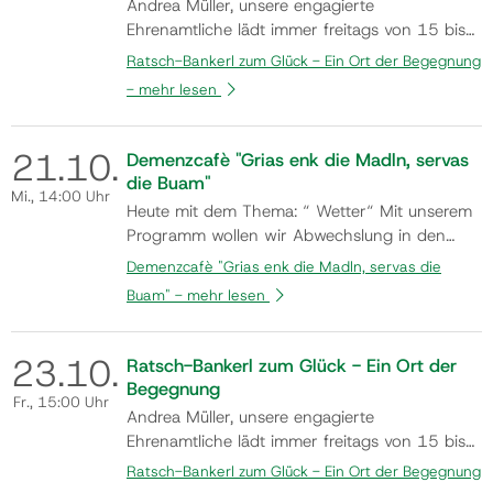
Andrea Müller, unsere engagierte
Ehrenamtliche lädt immer freitags von 15 bis
17 Uhr in den Monaten Mai bis Oktober
Ratsch-Bankerl zum Glück - Ein Ort der Begegnung
(Änderungen aufgrund der Wetterlage z.B.
-
mehr lesen
Hitze oder Regen vorbehalten) dazu ein, am
Ratsch-Bankerl Platz zu nehmen und
miteinander ins Gespräch zu kommen.
21.
10.
Demenzcafè "Grias enk die Madln, servas
Kommen auch Sie vorbei und n…
die Buam"
Mi.
, 14:00 Uhr
Heute mit dem Thema: “ Wetter“ Mit unserem
Programm wollen wir Abwechslung in den
Alltag unserer Gäste bringen, soziale Kontakte
Demenzcafè "Grias enk die Madln, servas die
als auch die Beweglichkeit sowohl körperlich
Buam" -
mehr lesen
als auch geistig fördern, aber vor allem zum
Wohlbefinden und Freude der Gäste beitragen.
Ansprechperson: Frau El…
23.
10.
Ratsch-Bankerl zum Glück - Ein Ort der
Begegnung
Fr.
, 15:00 Uhr
Andrea Müller, unsere engagierte
Ehrenamtliche lädt immer freitags von 15 bis
17 Uhr in den Monaten Mai bis Oktober
Ratsch-Bankerl zum Glück - Ein Ort der Begegnung
(Änderungen aufgrund der Wetterlage z.B.