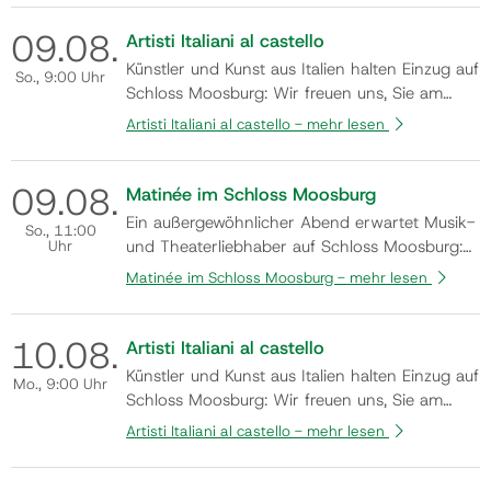
„ARTISTI ITALIANI AL CASTELLO“ herzlich
09.
08.
willkommen zu heißen. In der einzigartigen
Artisti Italiani al castello
Atmosphäre des Schlosses präsentieren ren…
Künstler und Kunst aus Italien halten Einzug auf
So.
, 9:00 Uhr
Schloss Moosburg: Wir freuen uns, Sie am
Samstag, den 8. August 2026, um 19:00 Uhr
Artisti Italiani al castello -
mehr lesen
zur Eröffnung der Gemeinschaftsausstellung
„ARTISTI ITALIANI AL CASTELLO“ herzlich
09.
08.
willkommen zu heißen. In der einzigartigen
Matinée im Schloss Moosburg
Atmosphäre des Schlosses präsentieren ren…
Ein außergewöhnlicher Abend erwartet Musik-
So.
, 11:00
Uhr
und Theaterliebhaber auf Schloss Moosburg:
In der Aufführung des Theaterstückes „Liebste,
Matinée im Schloss Moosburg -
mehr lesen
beste Constanze!“ begegnen wir Constanze
Mozart – einmal als junge Ehefrau an der Seite
10.
08.
des berühmten Komponisten im Wien von
Artisti Italiani al castello
1791, und später als reflektierende Wit…
Künstler und Kunst aus Italien halten Einzug auf
Mo.
, 9:00 Uhr
Schloss Moosburg: Wir freuen uns, Sie am
Samstag, den 8. August 2026, um 19:00 Uhr
Artisti Italiani al castello -
mehr lesen
zur Eröffnung der Gemeinschaftsausstellung
„ARTISTI ITALIANI AL CASTELLO“ herzlich