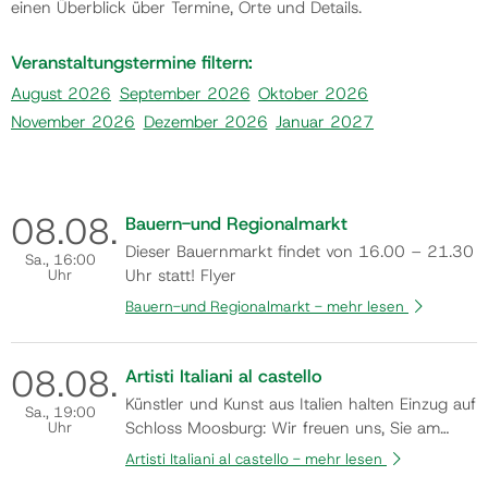
einen Überblick über Termine, Orte und Details.
Gemeinde
Veranstaltungstermine filtern:
August 2026
September 2026
Oktober 2026
November 2026
Dezember 2026
Januar 2027
Kontakt
08.
08.
Bauern-und Regionalmarkt
Dieser Bauernmarkt findet von 16.00 – 21.30
Sa.
, 16:00
Uhr
Uhr statt! Flyer
Bauern-und Regionalmarkt -
mehr lesen
08.
08.
Artisti Italiani al castello
Künstler und Kunst aus Italien halten Einzug auf
Sa.
, 19:00
Uhr
Schloss Moosburg: Wir freuen uns, Sie am
Samstag, den 8. August 2026, um 19:00 Uhr
Artisti Italiani al castello -
mehr lesen
zur Eröffnung der Gemeinschaftsausstellung