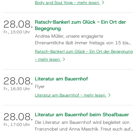
unter der Kursleitung von Mag. Silvia
Body and Soul Yoga -
mehr lesen
Rauchenwald. Flyer
28.
08.
Ratsch-Bankerl zum Glück - Ein Ort der
Begegnung
Fr.
, 15:00 Uhr
Andrea Müller, unsere engagierte
Ehrenamtliche lädt immer freitags von 15 bis
17 Uhr in den Monaten Mai bis Oktober
Ratsch-Bankerl zum Glück - Ein Ort der Begegnung
(Änderungen aufgrund der Wetterlage z.B.
-
mehr lesen
Hitze oder Regen vorbehalten) dazu ein, am
Ratsch-Bankerl Platz zu nehmen und
miteinander ins Gespräch zu kommen.
28.
08.
Literatur am Bauernhof
Kommen auch Sie vorbei und n…
Flyer
Fr.
, 16:30 Uhr
Literatur am Bauernhof -
mehr lesen
28.
08.
Literatur am Bauernhof beim Shoafbauer
Die Literatur am Bauernhof wird begleitet von
Fr.
, 17:00 Uhr
Franznobel und Anna Maschik. Freut euch auf
besonderer Erlebnisse, kulinarische Highlights