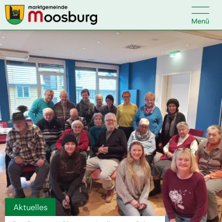

Kontakt
Suche nach:
Startseite
Kundenservice
Ihr Anliegen
Veranstaltungen
Aktuelles
Politik