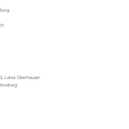
sburg
sch
nd, Lukas Oberhauser
 Moosburg