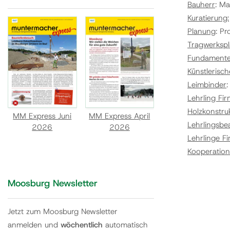
Bauherr
: M
Kuratierung:
Planung
: Pr
Tragwerksp
Fundament
Künstlerisch
Leimbinder
:
Lehrling Fir
Holzkonstru
MM Express Juni
MM Express April
Lehrlingsbe
2026
2026
Lehrlinge F
Kooperatio
Moosburg Newsletter
Jetzt zum Moosburg Newsletter
anmelden und
wöchentlich
automatisch