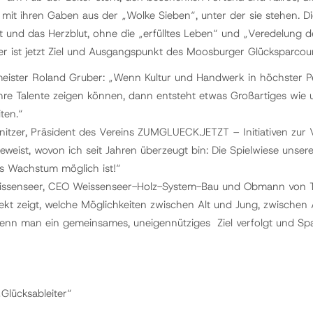
mit ihren Gaben aus der „Wolke Sieben“, unter der sie stehen. Die 
t und das Herzblut, ohne die „erfülltes Leben“ und „Veredelung de
ter ist jetzt Ziel und Ausgangspunkt des Moosburger Glücksparcou
eister Roland Gruber: „Wenn Kultur und Handwerk in höchster P
re Talente zeigen können, dann entsteht etwas Großartiges wie un
ten.“
nitzer, Präsident des Vereins ZUMGLUECK.JETZT – Initiativen zur V
eist, wovon ich seit Jahren überzeugt bin: Die Spielwiese unserer
s Wachstum möglich ist!“
issenseer, CEO Weissenseer-Holz-System-Bau und Obmann von T
jekt zeigt, welche Möglichkeiten zwischen Alt und Jung, zwische
enn man ein gemeinsames, uneigennütziges Ziel verfolgt und Spa
Glücksableiter“