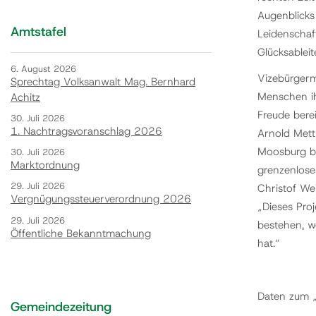
Augenblicks 
Amtstafel
Leidenschaf
Glücksablei
6. August 2026
Vizebürgerm
Sprechtag Volksanwalt Mag. Bernhard
Menschen ih
Achitz
Freude berei
30. Juli 2026
1. Nachtragsvoranschlag 2026
Arnold Mett
Moosburg bew
30. Juli 2026
Marktordnung
grenzenlose
29. Juli 2026
Christof We
Vergnügungssteuerverordnung 2026
„Dieses Pro
29. Juli 2026
bestehen, w
Öffentliche Bekanntmachung
hat.“
Daten zum „
Gemeindezeitung