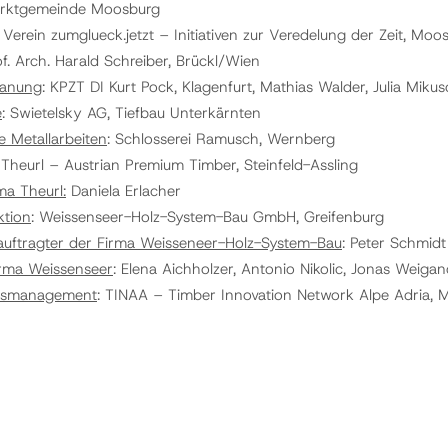
arktgemeinde Moosburg
Verein zumglueck.jetzt – Initiativen zur Veredelung der Zeit, Moo
of. Arch. Harald Schreiber, Brückl/Wien
lanung
: KPZT DI Kurt Pock, Klagenfurt, Mathias Walder, Julia Miku
e
: Swietelsky AG, Tiefbau Unterkärnten
e Metallarbeiten
: Schlosserei Ramusch, Wernberg
 Theurl – Austrian Premium Timber, Steinfeld-Assling
ma Theurl:
Daniela Erlacher
ktion
: Weissenseer-Holz-System-Bau GmbH, Greifenburg
auftragter der Firma Weisseneer-Holz-System-Bau
: Peter Schmidt
irma Weissenseer
: Elena Aichholzer, Antonio Nikolic, Jonas Weiga
nsmanagement
: TINAA – Timber Innovation Network Alpe Adria,