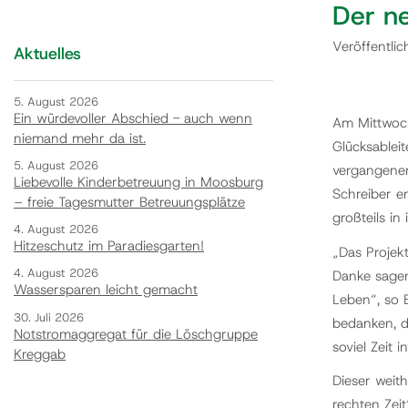
Der ne
Veröffentli
Aktuelles
5. August 2026
Ein würdevoller Abschied - auch wenn
Am Mittwoch
niemand mehr da ist.
Glücksableit
5. August 2026
vergangenen
Liebevolle Kinderbetreuung in Moosburg
Schreiber e
– freie Tagesmutter Betreuungsplätze
großteils in 
4. August 2026
Hitzeschutz im Paradiesgarten!
„Das Projek
4. August 2026
Danke sagen.
Wassersparen leicht gemacht
Leben“, so 
30. Juli 2026
bedanken, di
Notstromaggregat für die Löschgruppe
soviel Zeit 
Kreggab
Dieser weith
rechten Zei