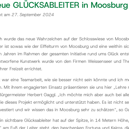
ue GLÜCKSABLEITER in Moosburg fe
cht am
27. September 2024
 wurde das neue Wahrzeichen auf der Schlosswiese von Moosburg
er ist sowas wie der Eiffelturm von Moosburg und eine weithin sic
 Jahren im Rahmen der gesamten Initiative rund ums Glück entst
ntworfene Kunstwerk wurde von den Firmen Weissenseer und The
ihrer Freizeit errichtet.
t war eine Teamarbeit, wie sie besser nicht sein könnte und ich
 Mit ihrem engagierten Einsatz präsentieren sie uns hier „Lehre m
Bürgermeister Herbert Gaggl. „Ich möchte mich aber auch bei all
e dieses Projekt ermöglicht und unterstützt haben. Es ist nicht s
investiert und wir wissen das in Moosburg sehr zu schätzen“, so Ga
in sichtbare Glücksableiter hat auf der Spitze, in 14 Metern Höhe
t“ am Fuß der Leiter steht, den beschenken Fortuna und Kairos, d