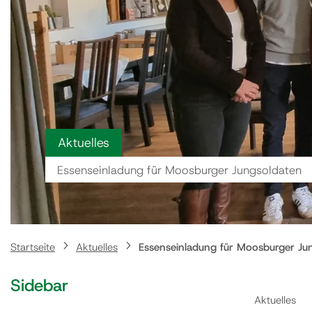
Aktuelles
Essenseinladung für Moosburger Jungsoldaten
Startseite
Aktuelles
Essenseinladung für Moosburger Ju
Sidebar
Aktuelles