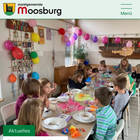

Kontakt
Suche nach:
Startseite
Kundenservice
Ihr Anliegen
Veranstaltungen
Aktuelles
Politik