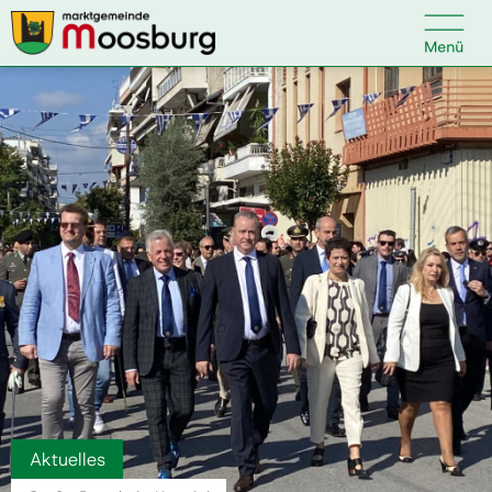

Kontakt
Suche nach:
Startseite
Kundenservice
Ihr Anliegen
Veranstaltungen
Aktuelles
Politik