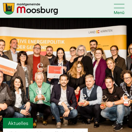

Kontakt
Suche nach:
Startseite
Kundenservice
Ihr Anliegen
Veranstaltungen
Aktuelles
Politik