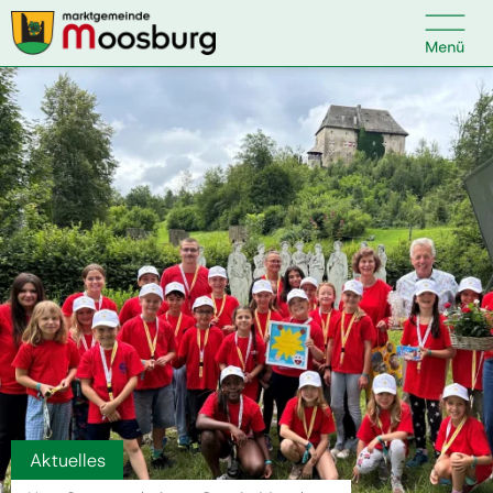

Kontakt
Suche nach:
Startseite
Kundenservice
Ihr Anliegen
Veranstaltungen
Aktuelles
Politik