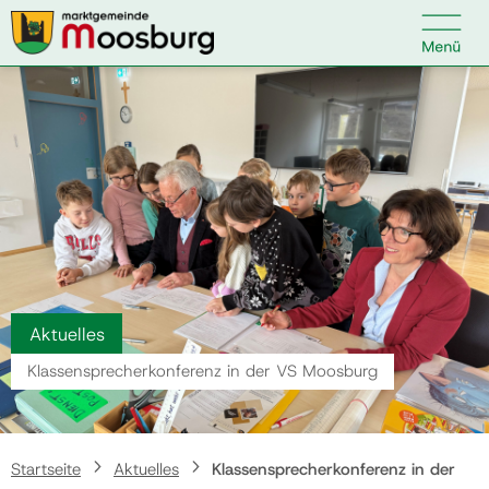

Kontakt
Suche nach:
Startseite
Kundenservice
Aktuelles
Ihr Anliegen
Klassensprecherkonferenz in der VS Moosburg
Veranstaltungen
Startseite
Aktuelles
Klassensprecherkonferenz in der
Politik