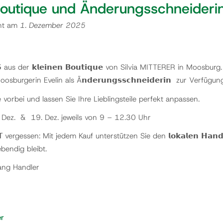
Boutique und Änderungsschneideri
cht am
1. Dezember 2025
𝗦 aus der 𝗸𝗹𝗲𝗶𝗻𝗲𝗻 𝗕𝗼𝘂𝘁𝗶𝗾𝘂𝗲 von Silvia MITTERER in Moos
sburgerin Evelin als Ä𝗻𝗱𝗲𝗿𝘂𝗻𝗴𝘀𝘀𝗰𝗵𝗻𝗲𝗶𝗱𝗲𝗿𝗶𝗻 zur Verfügun
orbei und lassen Sie Ihre Lieblingsteile perfekt anpassen.
. Dez. & 19. Dez. jeweils von 9 – 12.30 Uhr
 vergessen: Mit jedem Kauf unterstützen Sie den 𝗹𝗼𝗸𝗮𝗹𝗲𝗻 𝗛𝗮𝗻𝗱
bendig bleibt.
ang Handler
er