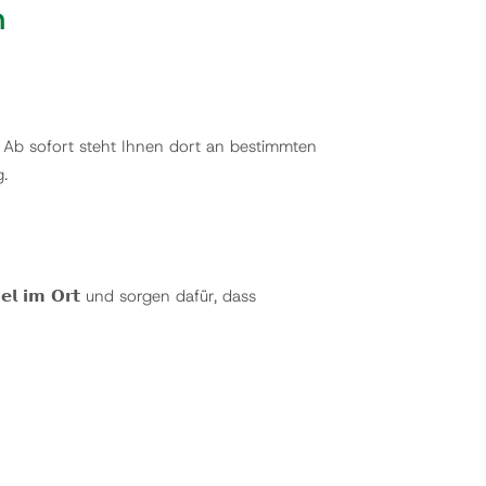
n
burg. Ab sofort steht Ihnen dort an bestimmten
g.
𝗲𝗹 𝗶𝗺 𝗢𝗿𝘁 und sorgen dafür, dass