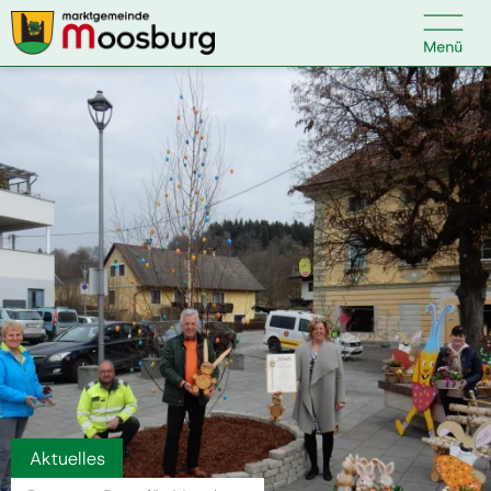

Kontakt
Suche nach:
Startseite
Kundenservice
Ihr Anliegen
Veranstaltungen
Aktuelles
Politik