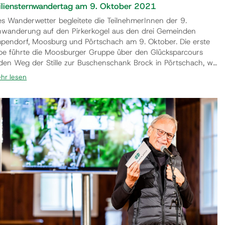
liensternwandertag am 9. Oktober 2021
es Wanderwetter begleitete die TeilnehmerInnen der 9.
nwanderung auf den Pirkerkogel aus den drei Gemeinden
pendorf, Moosburg und Pörtschach am 9. Oktober. Die erste
pe führte die Moosburger Gruppe über den Glücksparcours
den Weg der Stille zur Buschenschank Brock in Pörtschach, wo
anderen beiden Gruppen auch eintrafen. Erstmals in der
hr lesen
jährigen Geschichte der Sternwanderung trafen dabei über
Wandersleute aufeinander. Nach der Labung beim Brockhof
lte …