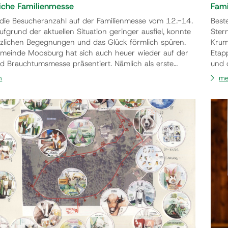
liche Familienmesse
Fami
ie Besucheranzahl auf der Familienmesse vom 12.-14.
Best
fgrund der aktuellen Situation geringer ausfiel, konnte
Ster
zlichen Begegnungen und das Glück förmlich spüren.
Krum
meinde Moosburg hat sich auch heuer wieder auf der
Etap
nd Brauchtumsmesse präsentiert. Nämlich als erste
und 
nde Österreichs. Neben einem umfangreichen
die 
n
me
sprogramm und einem Glücksvortrag des Theologen Dr.
neun
nitzer, stellten sich auch die Moosburger Vereine…
100 
erzäh