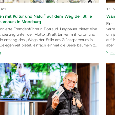
2021
11. 
ken mit Kultur und Natur" auf dem Weg der Stille
Wan
parcours in Moosburg
Eine
ionierte Fremdenführerin Rotraud Jungbauer bietet eine
verm
nderung unter der Motto „Kraft tanken mit Kultur und
um j
die entlang des „Wegs der Stille am Glücksparcours in
auf 
elegenheit bietet, einfach einmal die Seele baumeln zu
aber
die schöne Landschaft rund um Moosburg zu genießen.
sie, 
n
me
ch geführte Spaziergang mit Blick auf das Schoss
„ZUM
ll Zeit durch Durchatmen und Kraft tanken geben, aber
mögl
m zu erf…