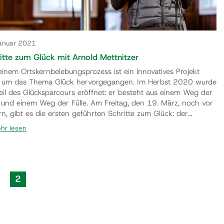
Januar 2021
itte zum Glück mit Arnold Mettnitzer
einem Ortskernbelebungsprozess ist ein innovatives Projekt
 um das Thema Glück hervorgegangen. Im Herbst 2020 wurde
Teil des Glücksparcours eröffnet: er besteht aus einem Weg der
le und einem Weg der Fülle. Am Freitag, den 19. März, noch vor
rn, gibt es die ersten geführten Schritte zum Glück: der
nnte Theologe und Psychotherapeut Dr. Arnold Mettnitzer
hr lesen
rt und bespricht die einzelnen Ausstellungselemente. Kostenfrei,
fpunkt: 14 Uhr, Schlosswiese Moosburg, …
2