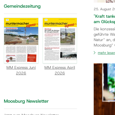
Gemeindezeitung
25. August 
"Kraft tan
am Glücks
Die konzess
geführte Wa
Natur“ an, 
Moosburg“ G
lassen und 
mehr lese
Der gemütli
Moosburg so
auch Zeit u
MM Express Juni
MM Express April
2026
2026
Moosburg Newsletter