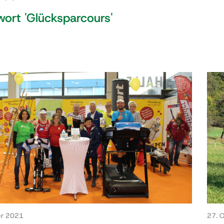
ort 'Glücksparcours'
er 2021
27. 