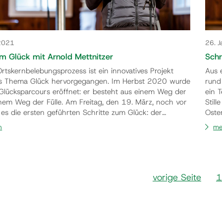
 2021
26. 
um Glück mit Arnold Mettnitzer
Schr
rtskernbelebungsprozess ist ein innovatives Projekt
Aus 
s Thema Glück hervorgegangen. Im Herbst 2020 wurde
rund
s Glücksparcours eröffnet: er besteht aus einem Weg der
ein 
einem Weg der Fülle. Am Freitag, den 19. März, noch vor
Stil
 es die ersten geführten Schritte zum Glück: der
Oste
eologe und Psychotherapeut Dr. Arnold Mettnitzer
beka
n
me
bespricht die einzelnen Ausstellungselemente. Kostenfrei,
erklä
 14 Uhr, Schlosswiese Moosburg, …
Tref
vorige Seite
1