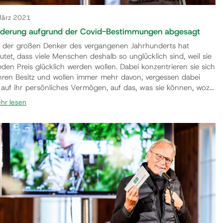
März 2021
derung aufgrund der Covid-Bestimmungen abgesagt
r der großen Denker des vergangenen Jahrhunderts hat
utet, dass viele Menschen deshalb so unglücklich sind, weil sie
eden Preis glücklich werden wollen. Dabei konzentrieren sie sich
ihren Besitz und wollen immer mehr davon, vergessen dabei
 auf ihr persönliches Vermögen, auf das, was sie können, wozu
wenn sie sich nur trauten, fähig wären. Der Verein
hr lesen
GLUECK.JETZT. Initiativen zur Veredelung der Zeit“ möchte mit
ichst vielen Menschen nach Wegen suchen, uns…