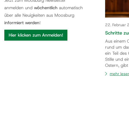
Jetzt zum Moosburg Newsletter
anmelden und
wöchentlich
automatisch
über alle Neuigkeiten aus Moosburg
informiert werden
!
22. Februar
Schritte z
Hier klicken zum Anmelden!
Aus einem O
rund um da
ein Teil de
Stille und 
Ostern, gibt
bekannte Th
mehr lese
erklärt und 
Treffpunkt: