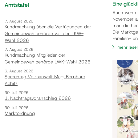
Eine glück
Amtstafel
Auch wenn d
November au
7. August 2026
man die her
Kundmachung über die Verfügungen der
Die Marktge
Gemeindewahlbehörde vor der LKW-
Familien- u
Wahl 2026
Glücksgemei
mehr lese
7. August 2026
Kinderglück
Kundmachung Mitglieder der
Arnold Mett
Gemeindewahlbehörde LWK-Wahl 2026
6. August 2026
Sprechtag Volksanwalt Mag. Bernhard
Achitz
30. Juli 2026
1. Nachtragsvoranschlag 2026
30. Juli 2026
Marktordnung