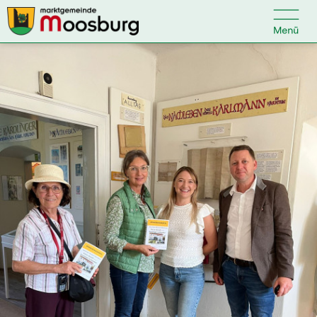

Kontakt
Suche nach:
Startseite
Kundenservice
Ihr Anliegen
Veranstaltungen
Politik