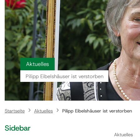
Aktuelles
Pilipp Eibelshäuser ist verstorben
Startseite
Aktuelles
Pilipp Eibelshäuser ist verstorben
Sidebar
Aktuelles