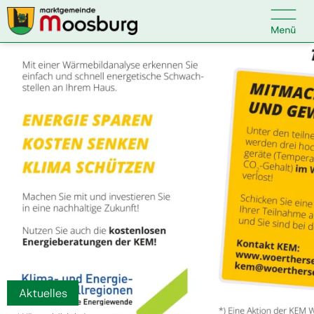

Kontakt
Suche nach:
Startseite
Kundenservice
Ihr Anliegen
Veranstaltungen
Aktuelles
Politik