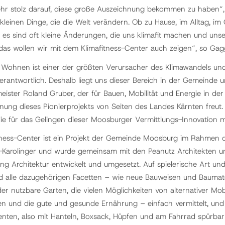
ehr stolz darauf, diese große Auszeichnung bekommen zu haben“, 
 kleinen Dinge, die die Welt verändern. Ob zu Hause, im Alltag, 
 es sind oft kleine Änderungen, die uns klimafit machen und uns
as wollen wir mit dem Klimafitness-Center auch zeigen“, so Gagg
Wohnen ist einer der größten Verursacher des Klimawandels un
erantwortlich. Deshalb liegt uns dieser Bereich in der Gemeinde
eister Roland Gruber, der für Bauen, Mobilität und Energie in de
nung dieses Pionierprojekts von Seiten des Landes Kärnten freut. 
ie für das Gelingen dieser Moosburger Vermittlungs-Innovation mi
tness-Center ist ein Projekt der Gemeinde Moosburg im Rahmen 
Karolinger und wurde gemeinsam mit den Peanutz Architekten un
ng Architektur entwickelt und umgesetzt. Auf spielerische Art un
alle dazugehörigen Facetten – wie neue Bauweisen und Baumate
er nutzbare Garten, die vielen Möglichkeiten von alternativer Mob
en und die gute und gesunde Ernährung – einfach vermittelt, und 
enten, also mit Hanteln, Boxsack, Hüpfen und am Fahrrad spürba