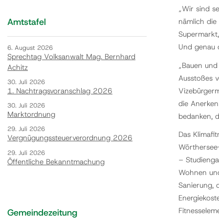
„Wir sind s
Amtstafel
nämlich die
Supermarkt,
Und genau d
6. August 2026
Sprechtag Volksanwalt Mag. Bernhard
„Bauen und 
Achitz
Ausstoßes v
30. Juli 2026
Vizebürgerm
1. Nachtragsvoranschlag 2026
die Anerken
30. Juli 2026
Marktordnung
bedanken, d
29. Juli 2026
Das Klimafi
Vergnügungssteuerverordnung 2026
Wörthersee-
29. Juli 2026
– Studienga
Öffentliche Bekanntmachung
Wohnen und 
Sanierung, d
Energiekost
Fitnesselem
Gemeindezeitung