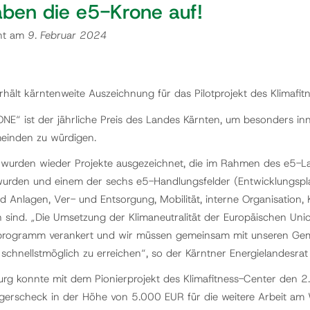
aben die e5-Krone auf!
cht am
9. Februar 2024
hält kärntenweite Auszeichnung für das Pilotprojekt des Klimafit
NE“ ist der jährliche Preis des Landes Kärnten, um besonders i
einden zu würdigen.
 wurden wieder Projekte ausgezeichnet, die im Rahmen des e5
wurden und einem der sechs e5-Handlungsfelder (Entwicklungs
 Anlagen, Ver- und Entsorgung, Mobilität, interne Organisation
 sind. „Die Umsetzung der Klimaneutralität der Europäischen Unio
programm verankert und wir müssen gemeinsam mit unseren Geme
schnellstmöglich zu erreichen“, so der Kärntner Energielandesrat
g konnte mit dem Pionierprojekt des Klimafitness-Center den 2. 
egerscheck in der Höhe von 5.000 EUR für die weitere Arbeit am We