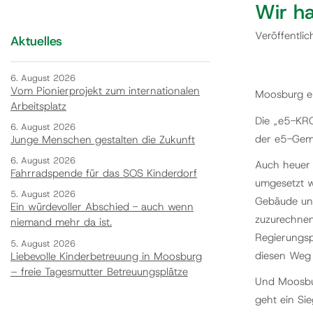
Wir h
Veröffentli
Aktuelles
6. August 2026
Vom Pionierprojekt zum internationalen
Moosburg er
Arbeitsplatz
Die „e5-KRO
6. August 2026
der e5-Gem
Junge Menschen gestalten die Zukunft
6. August 2026
Auch heuer
Fahrradspende für das SOS Kinderdorf
umgesetzt 
5. August 2026
Gebäude und
Ein würdevoller Abschied - auch wenn
zuzurechnen
niemand mehr da ist.
Regierungs
5. August 2026
diesen Weg 
Liebevolle Kinderbetreuung in Moosburg
– freie Tagesmutter Betreuungsplätze
Und Moosbur
geht ein Si