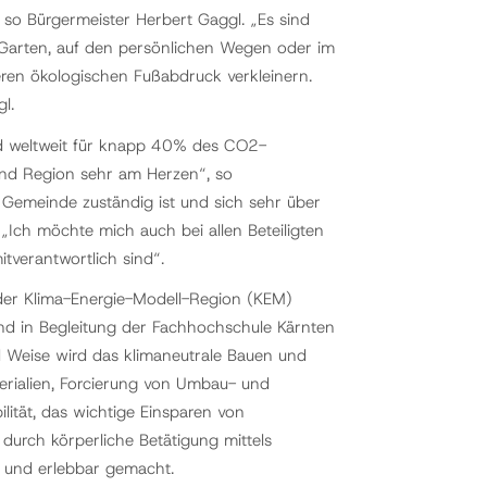
so Bürgermeister Herbert Gaggl. „Es sind
im Garten, auf den persönlichen Wegen oder im
eren ökologischen Fußabdruck verkleinern.
l.
d weltweit für knapp 40% des CO2-
 und Region sehr am Herzen“, so
r Gemeinde zuständig ist und sich sehr über
„Ich möchte mich auch bei allen Beteiligten
tverantwortlich sind“.
der Klima-Energie-Modell-Region (KEM)
d in Begleitung der Fachhochschule Kärnten
d Weise wird das klimaneutrale Bauen und
rialien, Forcierung von Umbau- und
ilität, das wichtige Einsparen von
durch körperliche Betätigung mittels
r und erlebbar gemacht.