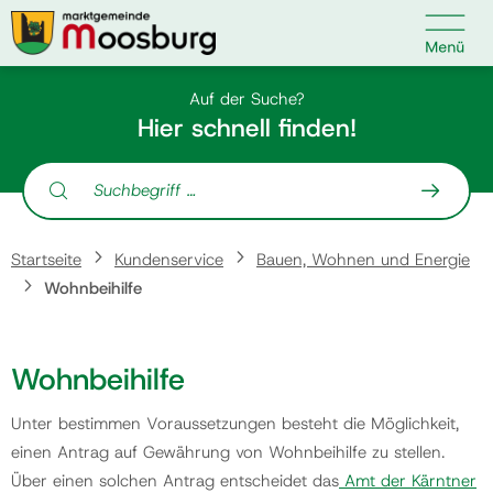

Kontakt
Suche nach:
Auf der Suche?
Hier schnell finden!
Suche nach:
Startseite
Startseite
Kundenservice
Bauen, Wohnen und Energie
Kundenservice
Wohnbeihilfe
Ihr Anliegen
Wohnbeihilfe
Veranstaltungen
Unter bestimmen Voraussetzungen besteht die Möglichkeit,
einen Antrag auf Gewährung von Wohnbeihilfe zu stellen.
Über einen solchen Antrag entscheidet das
Amt der Kärntner
Politik