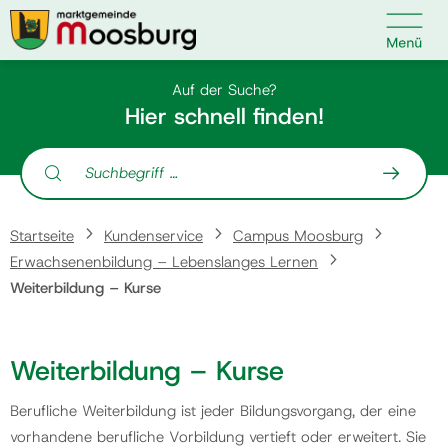

Kontakt
Suche nach:
Auf der Suche?
Hier schnell finden!
Suche nach:
Startseite
Startseite
Kundenservice
Campus Moosburg
Kundenservice
Erwachsenenbildung – Lebenslanges Lernen
Weiterbildung – Kurse
Ihr Anliegen
Weiterbildung – Kurse
Veranstaltungen
Berufliche Weiterbildung ist jeder Bildungsvorgang, der eine
vorhandene berufliche Vorbildung vertieft oder erweitert. Sie
Politik