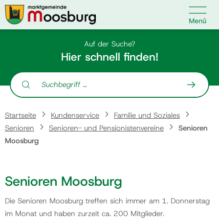

Kontakt
Suche nach:
Auf der Suche?
Hier schnell finden!
Suche nach:
Startseite
Startseite
Kundenservice
Familie und Soziales
Kundenservice
Senioren
Senioren- und Pensionistenvereine
Senioren
Moosburg
Ihr Anliegen
Senioren Moosburg
Veranstaltungen
Die Senioren Moosburg treffen sich immer am 1. Donnerstag
im Monat und haben zurzeit ca. 200 Mitglieder.
Politik