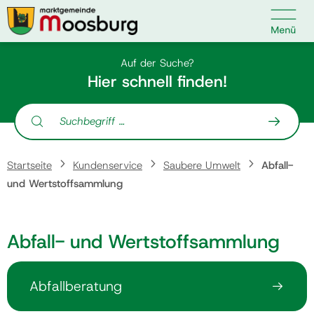

Kontakt
Suche nach:
Auf der Suche?
Hier schnell finden!
Suche nach:
Startseite
Startseite
Kundenservice
Saubere Umwelt
Abfall-
Kundenservice
und Wertstoffsammlung
Ihr Anliegen
Abfall- und Wertstoffsammlung
Veranstaltungen
Abfallberatung
Politik