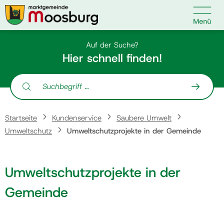

Kontakt
Suche nach:
Auf der Suche?
Hier schnell finden!
Suche nach:
Startseite
Startseite
Kundenservice
Saubere Umwelt
Kundenservice
Umweltschutz
Umweltschutzprojekte in der Gemeinde
Ihr Anliegen
Umweltschutzprojekte in der
Gemeinde
Veranstaltungen
Politik