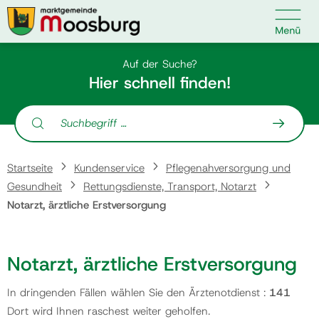

Kontakt
Suche nach:
Auf der Suche?
Hier schnell finden!
Suche nach:
Startseite
Startseite
Kundenservice
Pflegenahversorgung und
Kundenservice
Gesundheit
Rettungsdienste, Transport, Notarzt
Notarzt, ärztliche Erstversorgung
Ihr Anliegen
Notarzt, ärztliche Erstversorgung
Veranstaltungen
In dringenden Fällen wählen Sie den Ärztenotdienst :
141
Dort wird Ihnen raschest weiter geholfen.
Politik