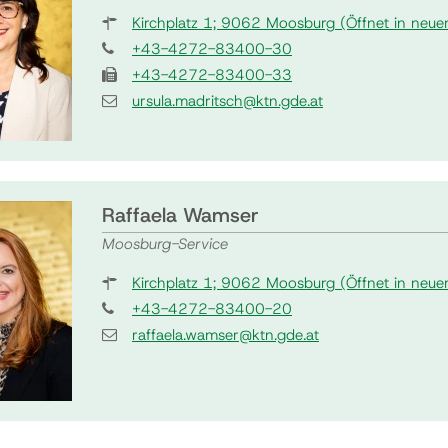
Kirchplatz 1; 9062 Moosburg
(Öffnet in neue
+43-4272-83400-30
+43-4272-83400-33
ursula.madritsch@ktn.gde.at
Raffaela Wamser
Moosburg-Service
Kirchplatz 1; 9062 Moosburg
(Öffnet in neue
+43-4272-83400-20
raffaela.wamser@ktn.gde.at