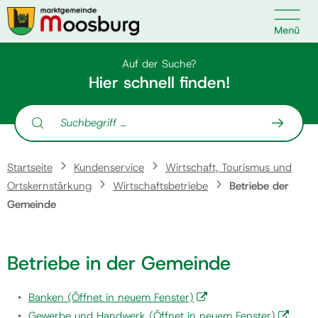

Kontakt
Suche nach:
Auf der Suche?
Hier schnell finden!
Suche nach:
Startseite
Startseite
Kundenservice
Wirtschaft, Tourismus und
Kundenservice
Ortskernstärkung
Wirtschaftsbetriebe
Betriebe der
Gemeinde
Ihr Anliegen
Betriebe in der Gemeinde
Veranstaltungen
Banken
(Öffnet in neuem Fenster)
Politik
Gewerbe und Handwerk
(Öffnet in neuem Fenster)