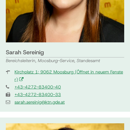
Sarah Sereinig
Bereichsleiterin, Moosburg-Service, Standesamt
Kirchplatz 1; 9062 Moosburg
(Öffnet in neuem Fenste
r)
+43-4272-83400-40
+43-4272-83400-33
sarah.sereinig@ktn.gde.at