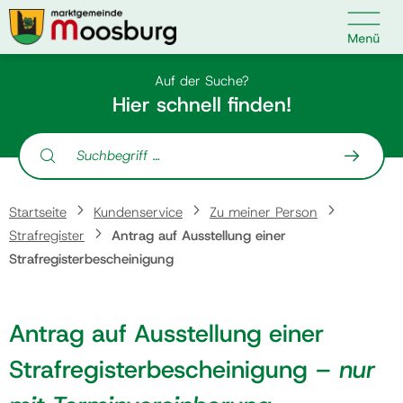

Kontakt
Suche nach:
Auf der Suche?
Hier schnell finden!
Strafregisterbescheinigung mit "zur Vorlage"
Suche nach:
Startseite
Startseite
Kundenservice
Zu meiner Person
Kundenservice
Strafregister
Antrag auf Ausstellung einer
Strafregisterbescheinigung
Ihr Anliegen
Antrag auf Ausstellung einer
Veranstaltungen
Strafregisterbescheinigung –
nur
Politik