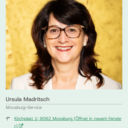
Ursula Madritsch
Moosburg-Service
Kirchplatz 1; 9062 Moosburg
(Öffnet in neuem Fenste
r)