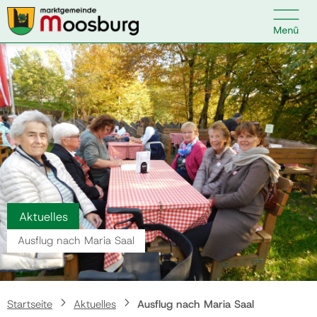

Kontakt
Suche nach:
Startseite
Kundenservice
Aktuelles
Ihr Anliegen
Ausflug nach Maria Saal
Veranstaltungen
Startseite
Aktuelles
Ausflug nach Maria Saal
Politik