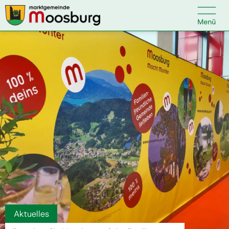

Kontakt
Suche nach:
Startseite
Kundenservice
Ihr Anliegen
Veranstaltungen
Aktuelles
Politik