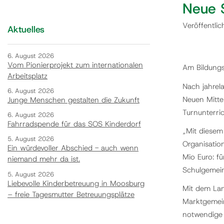
Neue 
Veröffentli
Aktuelles
6. August 2026
Vom Pionierprojekt zum internationalen
Am Bildungs
Arbeitsplatz
Nach jahrel
6. August 2026
Neuen Mittel
Junge Menschen gestalten die Zukunft
Turnunterric
6. August 2026
Fahrradspende für das SOS Kinderdorf
„Mit diesem
5. August 2026
Organisatio
Ein würdevoller Abschied - auch wenn
Mio Euro: f
niemand mehr da ist.
Schulgemein
5. August 2026
Liebevolle Kinderbetreuung in Moosburg
Mit dem Lan
– freie Tagesmutter Betreuungsplätze
Marktgemein
notwendige I