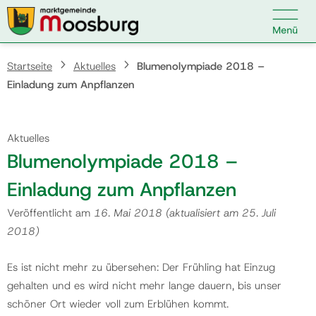

Kontakt
Suche nach:
Startseite
Aktuelles
Blumenolympiade 2018 –
Einladung zum Anpflanzen
Startseite
Aktuelles
Blumenolympiade 2018 –
Kundenservice
Einladung zum Anpflanzen
Veröffentlicht am
16. Mai 2018
(aktualisiert am
25. Juli
Ihr Anliegen
2018
)
Veranstaltungen
Es ist nicht mehr zu übersehen: Der Frühling hat Einzug
gehalten und es wird nicht mehr lange dauern, bis unser
schöner Ort wieder voll zum Erblühen kommt.
Politik