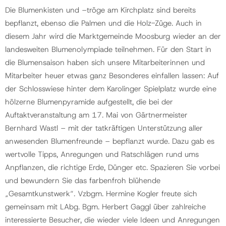
Die Blumenkisten und –tröge am Kirchplatz sind bereits
bepflanzt, ebenso die Palmen und die Holz-Züge. Auch in
Gemeinde
diesem Jahr wird die Marktgemeinde Moosburg wieder an der
landesweiten Blumenolympiade teilnehmen. Für den Start in
Kontakt
die Blumensaison haben sich unsere Mitarbeiterinnen und
Mitarbeiter heuer etwas ganz Besonderes einfallen lassen: Auf
der Schlosswiese hinter dem Karolinger Spielplatz wurde eine
hölzerne Blumenpyramide aufgestellt, die bei der
Auftaktveranstaltung am 17. Mai von Gärtnermeister
Bernhard Wastl – mit der tatkräftigen Unterstützung aller
anwesenden Blumenfreunde – bepflanzt wurde. Dazu gab es
wertvolle Tipps, Anregungen und Ratschlägen rund ums
Anpflanzen, die richtige Erde, Dünger etc. Spazieren Sie vorbei
und bewundern Sie das farbenfroh blühende
„Gesamtkunstwerk“. Vzbgm. Hermine Kogler freute sich
gemeinsam mit LAbg. Bgm. Herbert Gaggl über zahlreiche
interessierte Besucher, die wieder viele Ideen und Anregungen