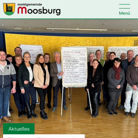

Kontakt
Suche nach:
Startseite
Kundenservice
Ihr Anliegen
Veranstaltungen
Aktuelles
Politik