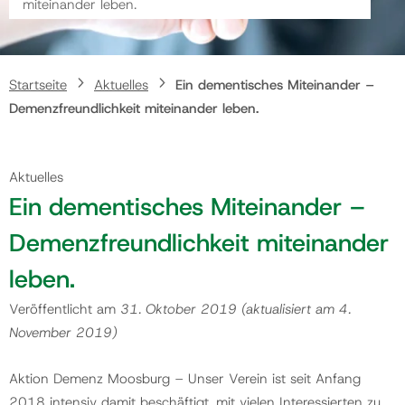
miteinander leben.
Gemeinde
Startseite
Aktuelles
Ein dementisches Miteinander –
Kontakt
Demenzfreundlichkeit miteinander leben.
Aktuelles
Ein dementisches Miteinander –
Demenzfreundlichkeit miteinander
leben.
Veröffentlicht am
31. Oktober 2019
(aktualisiert am
4.
November 2019
)
Aktion Demenz Moosburg – Unser Verein ist seit Anfang
2018 intensiv damit beschäftigt, mit vielen Interessierten zu