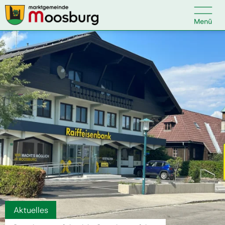

Kontakt
Suche nach:
Startseite
Kundenservice
Ihr Anliegen
Veranstaltungen
Aktuelles
Politik