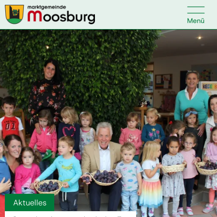

Kontakt
Suche nach:
Startseite
Kundenservice
Ihr Anliegen
Veranstaltungen
Aktuelles
Politik