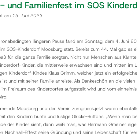
- und Familienfest im SOS Kinderd
cht am
15. Juni 2023
ronabedingten längeren Pause fand am Sonntag, dem 4. Juni 202
 im SOS-Kinderdorf Moosburg statt. Bereits zum 44. Mal gab es eine
paß für die ganze Familie sorgten. Nicht nur Menschen aus Kärnt
inderdorf-Kinder, die mittlerweile erwachsen sind und mitten im 
gen Kinderdorf-Kindes Klaus Grimm, welcher jetzt ein erfolgreich
ist und mit seiner Familie anreiste. Als Dankeschön an die vielen
ie im Freiraum des Kinderdorfes aufgestellt wird und vom einheimi
ird.
meinde Moosburg und der Verein zumglueck.jetzt waren ebenfalls 
 mit den Kindern bunte und lustige Glücks-Buttons. „Wenn man be
ude der Kinder sieht, dann weiß man, was Hermann Gmeiner eigen
en Nachhall-Effekt seine Gründung und seine Leidenschaft für Ve