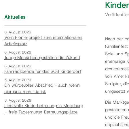
Kinder
Veröffentli
Aktuelles
6. August 2026
Vom Pionierprojekt zum internationalen
Nach der co
Arbeitsplatz
Familienfest
6. August 2026
Spiel und S
Junge Menschen gestalten die Zukunft
ehemalige K
6. August 2026
des ehemali
Fahrradspende für das SOS Kinderdorf
von Amerika 
5. August 2026
Skulptur, d
Ein würdevoller Abschied - auch wenn
umgesetzt w
niemand mehr da ist.
5. August 2026
Die Marktge
Liebevolle Kinderbetreuung in Moosburg
gestalteten
– freie Tagesmutter Betreuungsplätze
und die Fre
unglaublich