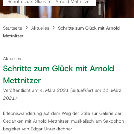
Schritte zum Glück mit Arnold Mettnitzer
Gemeinde
Startseite
Aktuelles
Schritte zum Glück mit Arnold
Kontakt
Mettnitzer
Aktuelles
Schritte zum Glück mit Arnold
Mettnitzer
Veröffentlicht am
4. März 2021
(aktualisiert am
11. März
2021
)
Erlebniswanderung auf dem Weg der Stille zur Galerie der
Gedanken mit Arnold Mettnitzer, musikalisch am Saxophon
begleitet von Edgar Unterkirchner