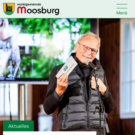

Kontakt
Suche nach:
Startseite
Kundenservice
Ihr Anliegen
Veranstaltungen
Aktuelles
Politik