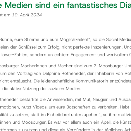
e Medien sind ein fantastisches Dia
cht am
10. April 2024
 Bühne, eure Stimme und eure Möglichkeiten!“, so die Social Medi
eien der Schlüssel zum Erfolg, nicht perfekte Inszenierungen. Und
ollower-Zahlen, sondern an echtem Engagement und wertvollem 
osburger Macherinnen und Macher sind zum 2. Moosburger Unte
m den Vortrag von Delphine Rotheneder, der Inhaberin von Rot
nicht enttäuscht. Die leidenschaftliche Kommunikatorin entzünde
r die aktive Nutzung der sozialen Medien.
theneder bestärkte die Anwesenden, mit Mut, Neugier und Ausdaue
 Emotionen, nutzt Videos, um eure Botschaften zu verbreiten. Ha
alität zu setzen, statt im Einheitsbrei unterzugehen“, so ihre mo
nnen und Moosburger. Es war vor allem auch ein Apell, die künst
ttformen zu nutzen und diese als Verbündete in der täglichen Arb