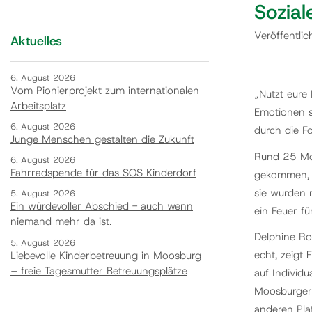
Sozial
Veröffentli
Aktuelles
6. August 2026
Vom Pionierprojekt zum internationalen
„Nutzt eure
Arbeitsplatz
Emotionen s
6. August 2026
durch die F
Junge Menschen gestalten die Zukunft
Rund 25 Mo
6. August 2026
Fahrradspende für das SOS Kinderdorf
gekommen, u
sie wurden 
5. August 2026
Ein würdevoller Abschied - auch wenn
ein Feuer fü
niemand mehr da ist.
Delphine Ro
5. August 2026
echt, zeigt
Liebevolle Kinderbetreuung in Moosburg
– freie Tagesmutter Betreuungsplätze
auf Individu
Moosburgeri
anderen Pla