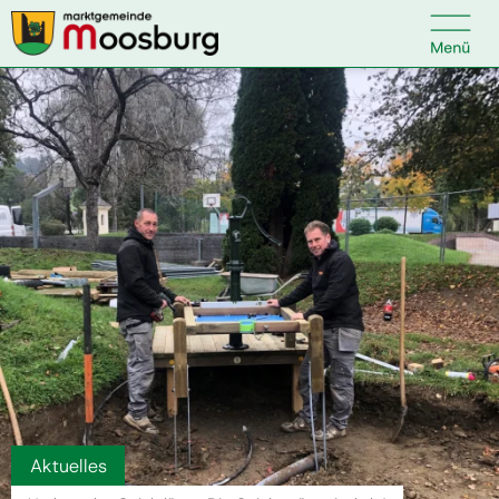

Kontakt
Suche nach:
Startseite
Kundenservice
Ihr Anliegen
Veranstaltungen
Aktuelles
Politik