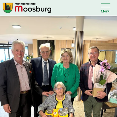

Kontakt
Suche nach:
Startseite
Kundenservice
Ihr Anliegen
Veranstaltungen
Politik