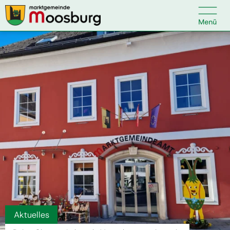

Kontakt
Suche nach:
Startseite
Kundenservice
Ihr Anliegen
Veranstaltungen
Aktuelles
Politik