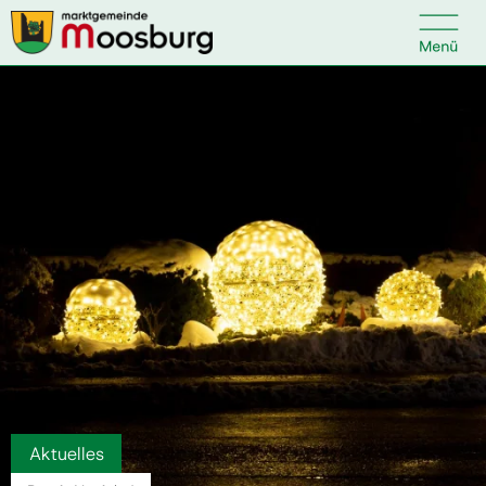

Kontakt
Suche nach:
Startseite
Kundenservice
Ihr Anliegen
Veranstaltungen
Aktuelles
Politik