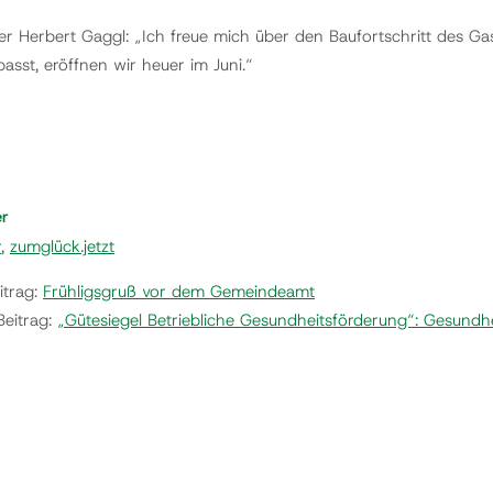
er Herbert Gaggl: „Ich freue mich über den Baufortschritt des G
asst, eröffnen wir heuer im Juni.“
er
r
,
zumglück.jetzt
itrag:
Frühligsgruß vor dem Gemeindeamt
Beitrag:
„Gütesiegel Betriebliche Gesundheitsförderung“: Gesundh