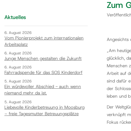
Zum G
Veröffentli
Aktuelles
6. August 2026
Vom Pionierprojekt zum internationalen
Angesichts d
Arbeitsplatz
„Am heutige
6. August 2026
glücklich, d
Junge Menschen gestalten die Zukunft
Menschen zu
6. August 2026
Fahrradspende für das SOS Kinderdorf
Arbeit auf 
sind dafür 
5. August 2026
Ein würdevoller Abschied - auch wenn
der Schlossw
niemand mehr da ist.
leben und bl
5. August 2026
Der Weltglü
Liebevolle Kinderbetreuung in Moosburg
– freie Tagesmutter Betreuungsplätze
verknüpft m
Fokus rücken