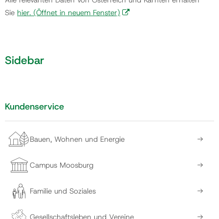
Alle relevanten Daten von Österreich und Kärnten erhalten
Sie
hier.
(Öffnet in neuem Fenster)
Gemeinde
Sidebar
Kontakt
Kundenservice
Bauen, Wohnen und Energie
Campus Moosburg
Familie und Soziales
Gesellschaftsleben und Vereine