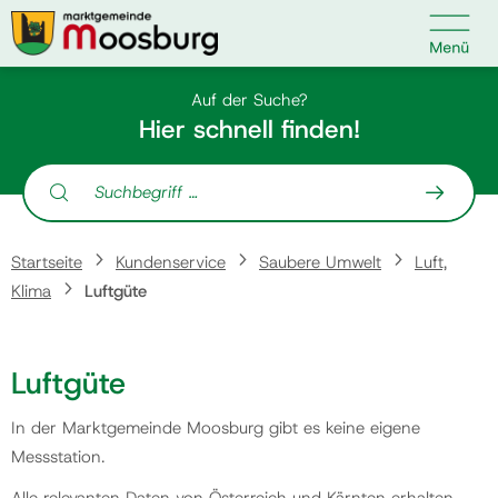

Kontakt
Suche nach:
Auf der Suche?
Hier schnell finden!
Suche nach:
Startseite
Startseite
Kundenservice
Saubere Umwelt
Luft,
Kundenservice
Klima
Luftgüte
Ihr Anliegen
Luftgüte
Veranstaltungen
In der Marktgemeinde Moosburg gibt es keine eigene
Messstation.
Politik