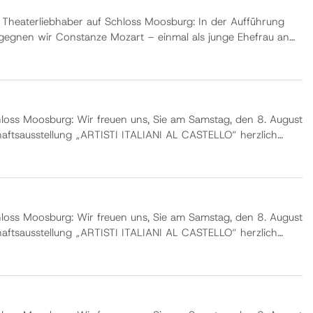
Theaterliebhaber auf Schloss Moosburg: In der Aufführung
egegnen wir Constanze Mozart – einmal als junge Ehefrau an
1791, und später als reflektierende Wit…
chloss Moosburg: Wir freuen uns, Sie am Samstag, den 8. August
ftsausstellung „ARTISTI ITALIANI AL CASTELLO“ herzlich
häre des Schlosses präsentieren ren…
chloss Moosburg: Wir freuen uns, Sie am Samstag, den 8. August
ftsausstellung „ARTISTI ITALIANI AL CASTELLO“ herzlich
häre des Schlosses präsentieren ren…