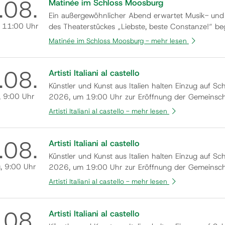
.
08.
Matinée im Schloss Moosburg
Ein außergewöhnlicher Abend erwartet Musik- und 
, 11:00 Uhr
des Theaterstückes „Liebste, beste Constanze!“ b
der Seite des berühmten Komponisten im Wien von 
Matinée im Schloss Moosburg -
mehr lesen
.
08.
Artisti Italiani al castello
Künstler und Kunst aus Italien halten Einzug auf S
, 9:00 Uhr
2026, um 19:00 Uhr zur Eröffnung der Gemeinscha
willkommen zu heißen. In der einzigartigen Atmosp
Artisti Italiani al castello -
mehr lesen
.
08.
Artisti Italiani al castello
Künstler und Kunst aus Italien halten Einzug auf S
g
, 9:00 Uhr
2026, um 19:00 Uhr zur Eröffnung der Gemeinscha
willkommen zu heißen. In der einzigartigen Atmosp
Artisti Italiani al castello -
mehr lesen
.
08.
Artisti Italiani al castello