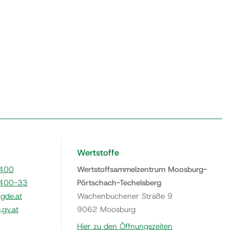
Wertstoffe
400
Wertstoffsammelzentrum Moosburg-
400-33
Pörtschach-Techelsberg
gde.at
Wachenbuchener Straße 9
gv.at
9062 Moosburg
Hier zu den Öffnungszeiten