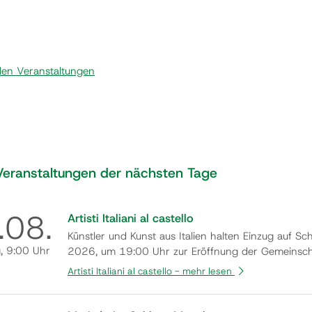
llen Veranstaltungen
Veranstaltungen der nächsten Tage
.
08.
Artisti Italiani al castello
Künstler und Kunst aus Italien halten Einzug auf S
g
, 9:00 Uhr
2026, um 19:00 Uhr zur Eröffnung der Gemeinscha
willkommen zu heißen. In der einzigartigen Atmosp
Artisti Italiani al castello -
mehr lesen