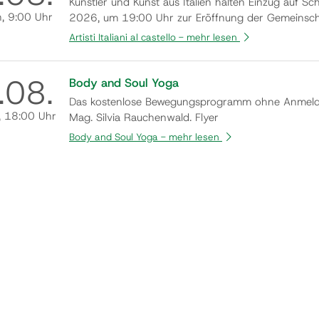
Künstler und Kunst aus Italien halten Einzug auf S
h
, 9:00 Uhr
2026, um 19:00 Uhr zur Eröffnung der Gemeinscha
willkommen zu heißen. In der einzigartigen Atmosp
Artisti Italiani al castello -
mehr lesen
.
08.
Body and Soul Yoga
Das kostenlose Bewegungsprogramm ohne Anmeldun
, 18:00 Uhr
Mag. Silvia Rauchenwald. Flyer
Body and Soul Yoga -
mehr lesen