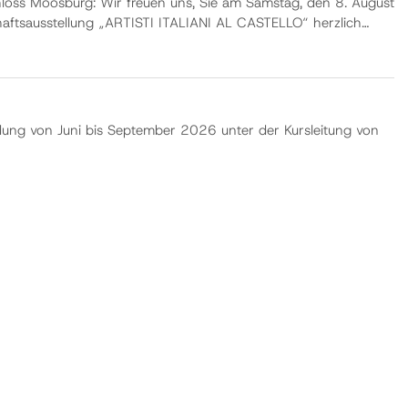
chloss Moosburg: Wir freuen uns, Sie am Samstag, den 8. August
ftsausstellung „ARTISTI ITALIANI AL CASTELLO“ herzlich
häre des Schlosses präsentieren ren…
g von Juni bis September 2026 unter der Kursleitung von