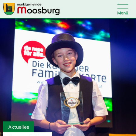

Kontakt
Suche nach:
Startseite
Kundenservice
Ihr Anliegen
Veranstaltungen
Aktuelles
Politik