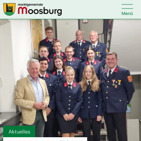

Kontakt
Suche nach:
Startseite
Kundenservice
Ihr Anliegen
Veranstaltungen
Aktuelles
Politik