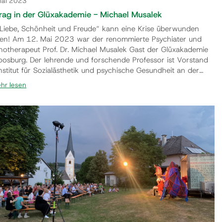
Mai 2023
rag in der Glüxakademie - Michael Musalek
„Liebe, Schönheit und Freude“ kann eine Krise überwunden
en! Am 12. Mai 2023 war der renommierte Psychiater und
hotherapeut Prof. Dr. Michael Musalek Gast der Glüxakademie
oosburg. Der lehrende und forschende Professor ist Vorstand
nstitut für Sozialästhetik und psychische Gesundheit an der
nd Freud Privatuniversität Wien und Berlin. Er ist Autor
hr lesen
reicher Bücher, die sich unter anderem mit der Ästhetik von
nheit beschäftigen. So heißt sein aktueller Doppel…