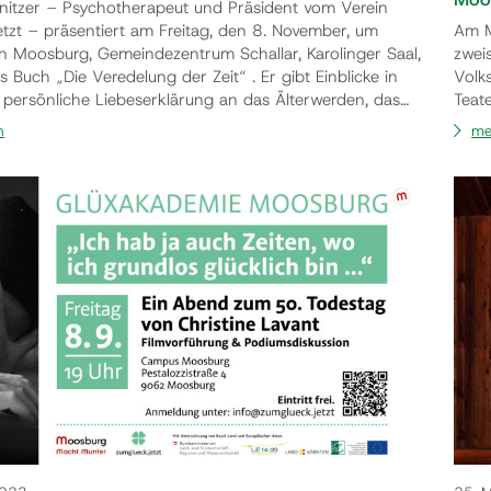
nitzer – Psychotherapeut und Präsident vom Verein
etzt – präsentiert am Freitag, den 8. November, um
Am M
n Moosburg, Gemeindezentrum Schallar, Karolinger Saal,
zwei
es Buch „Die Veredelung der Zeit“ . Er gibt Einblicke in
Volk
t persönliche Liebeserklärung an das Älterwerden, das
Teat
 die Achtsamkeit und die heilsame Wirkung spiritueller
Stück
n
me
. Der Abend wird musikalisch von den Schülerinnen
am D
rn der Musikschule Moosburg/Pö…
verg
sie a