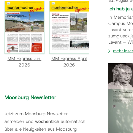
31. August 
Ich hab ja 
In Memoria
Campus Moos
Lavant vera
zumglueck.j
Lavant – Wie
diskutieren 
mehr lese
GmbH), Erns
MM Express Juni
MM Express April
(Komponist)
2026
2026
Moosburg Newsletter
Jetzt zum Moosburg Newsletter
anmelden und
wöchentlich
automatisch
über alle Neuigkeiten aus Moosburg