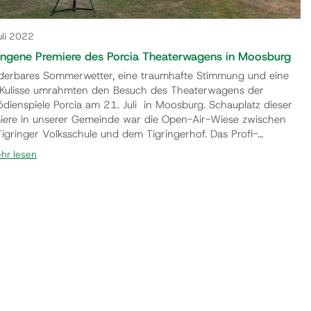
uli 2022
ngene Premiere des Porcia Theaterwagens in Moosburg
erbares Sommerwetter, eine traumhafte Stimmung und eine
e Kulisse umrahmten den Besuch des Theaterwagens der
dienspiele Porcia am 21. Juli in Moosburg. Schauplatz dieser
iere in unserer Gemeinde war die Open-Air-Wiese zwischen
Tigringer Volksschule und dem Tigringerhof. Das Profi-
mble begeisterte die Zuseherinnen und Zuseher mit einer
hr lesen
ertheatervorstellung und im Anschluss mit der Geschichte des
azivagabundus rund um drei Brüder, die zufällig Glück haben