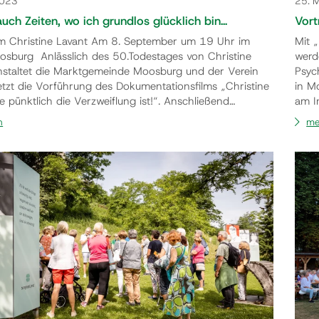
2023
25. 
auch Zeiten, wo ich grundlos glücklich bin…
Vort
m Christine Lavant Am 8. September um 19 Uhr im
Mit 
burg Anlässlich des 50.Todestages von Christine
werd
nstaltet die Marktgemeinde Moosburg und der Verein
Psyc
etzt die Vorführung des Dokumentationsfilms „Christine
in M
 pünktlich die Verzweiflung ist!“. Anschließend
am I
darüber Livia Graf & Klaus Graf (Graf Filmproduktion
Sigmu
n
me
t Peter Prokop (Fotograf), Edgar Unterkirchner
zahl
 und Elisabeth Wigotschnig (Mitglied im Vorstand…
Schö