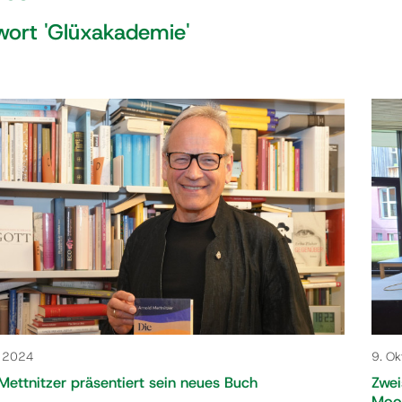
ort 'Glüxakademie'
r 2024
9. O
 Mettnitzer präsentiert sein neues Buch
Zwei
Moo