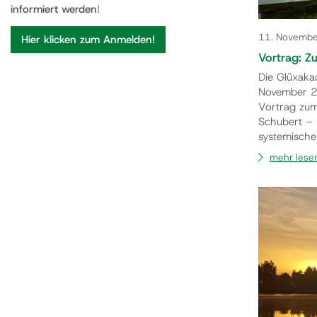
informiert werden
!
11. Novemb
Hier klicken zum Anmelden!
Vortrag: Z
Die Glüxaka
November 2
Vortrag zum
Schubert – P
systemische
Bücher und I
mehr lese
Schlüssel fü
hinterfrage