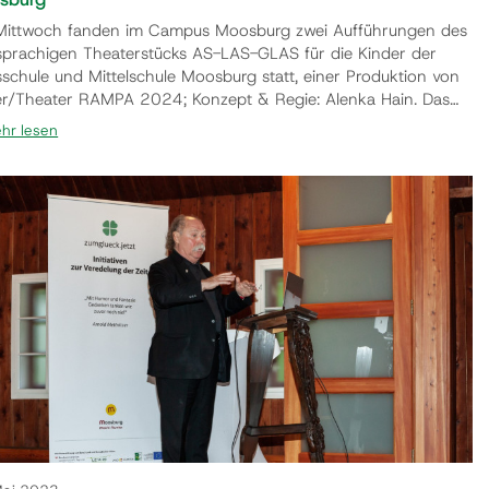
ittwoch fanden im Campus Moosburg zwei Aufführungen des
sprachigen Theaterstücks AS-LAS-GLAS für die Kinder der
sschule und Mittelschule Moosburg statt, einer Produktion von
er/Theater RAMPA 2024; Konzept & Regie: Alenka Hain. Das
 erzählt die Geschichte von Mitja und Julija, die in der Schule
hr lesen
achboden einen wunderbaren Spielplatz entdecken. Mit Hilfe
essener, alter Gegenstände und ihrer Vorstellungskraft reisen
uf eine magische Insel. Dort erleben s…