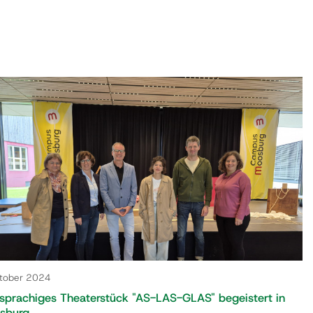
ktober 2024
sprachiges Theaterstück "AS-LAS-GLAS" begeistert in
sburg