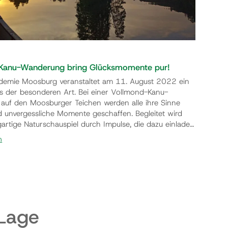
Kanu-Wanderung bring Glücksmomente pur!
demie Moosburg veranstaltet am 11. August 2022 ein
is der besonderen Art. Bei einer Vollmond-Kanu-
uf den Moosburger Teichen werden alle ihre Sinne
 unvergessliche Momente geschaffen. Begleitet wird
gartige Naturschauspiel durch Impulse, die dazu einladen
ten und sich persönlich mit dem Thema Glück zu
n
as Seminar wird von der Moosburger Erlebnispädagogin
rainerin Alina Nedwed geleitet und findet in ei…
 Lage