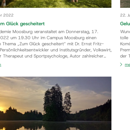
er 2022
22. J
um Glück gescheitert
Gelu
demie Moosburg veranstaltet am Donnerstag, 17.
Wund
022 um 19.30 Uhr im Campus Moosburg einen
toll
 Thema „Zum Glück gescheitert“ mit Dr. Ernst Fritz-
Komö
ersönlichkeitsentwickler und Institutsgründer, Volkswirt,
Prem
r Therapeut und Sportpsychologe, Autor zahlreicher
der 
nitiator des Schulfachs Glück. Scheitern ist der
Ense
n
me
r die Hintertür des Glücks. Es zwingt uns, unser Tun zu
Kind
n und unsere menschlichen Grenzen anzuerke…
Lump
u…