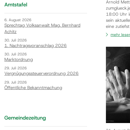
Arnold Mett
Amtstafel
zumglueck.j
18:00 Uhr i
6. August 2026
sein aktuell
Sprechtag Volksanwalt Mag. Bernhard
eine zutiefs
Achitz
Miteinander,
mehr lese
Erfahrungen
30. Juli 2026
und Schüle
1. Nachtragsvoranschlag 2026
30. Juli 2026
Marktordnung
29. Juli 2026
Vergnügungssteuerverordnung 2026
29. Juli 2026
Öffentliche Bekanntmachung
Gemeindezeitung