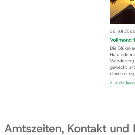
22. Juli 2022
Vollmond-
Die Glüxaka
Naturerlebn
Wanderung a
geweckt und
dieses einzi
inne zu hal
mehr lese
befassen. D
und Outdoort
Amtszeiten, Kontakt und