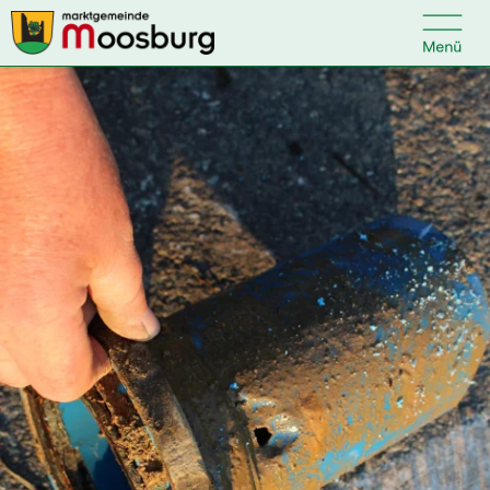

Kontakt
Suche nach:
Startseite
Kundenservice
Ihr Anliegen
Veranstaltungen
Politik