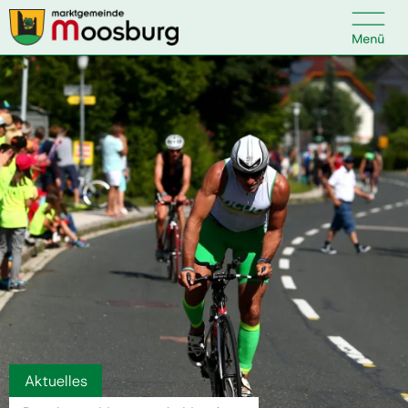

Kontakt
Suche nach:
Startseite
Kundenservice
Ihr Anliegen
Veranstaltungen
Aktuelles
Politik