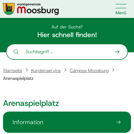

Kontakt
Suche nach:
Auf der Suche?
Hier schnell finden!
Suche nach:
Startseite
Startseite
Kundenservice
Campus Moosburg
Kundenservice
Arenaspielplatz
Ihr Anliegen
Arenaspielplatz
Veranstaltungen
Information
Politik