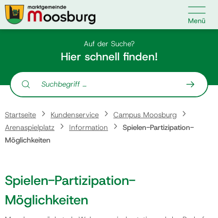

Kontakt
Suche nach:
Auf der Suche?
Hier schnell finden!
Suche nach:
Startseite
Startseite
Kundenservice
Campus Moosburg
Kundenservice
Arenaspielplatz
Information
Spielen-Partizipation-
Möglichkeiten
Ihr Anliegen
Spielen-Partizipation-
Veranstaltungen
Möglichkeiten
Politik