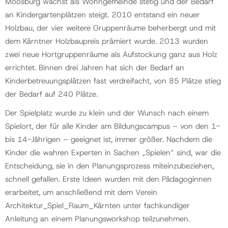
Moosburg wächst als Wohngemeinde stetig und der Bedarf
an Kindergartenplätzen steigt. 2010 entstand ein neuer
Holzbau, der vier weitere Gruppenräume beherbergt und mit
Gemeinde
dem Kärntner Holzbaupreis prämiert wurde. 2013 wurden
zwei neue Hortgruppenräume als Aufstockung ganz aus Holz
Kontakt
errichtet. Binnen drei Jahren hat sich der Bedarf an
Kinderbetreuungsplätzen fast verdreifacht, von 85 Plätze stieg
der Bedarf auf 240 Plätze.
Der Spielplatz wurde zu klein und der Wunsch nach einem
Spielort, der für alle Kinder am Bildungscampus – von den 1-
bis 14-Jährigen – geeignet ist, immer größer. Nachdem die
Kinder die wahren Experten in Sachen „Spielen“ sind, war die
Entscheidung, sie in den Planungsprozess miteinzubeziehen,
schnell gefallen. Erste Ideen wurden mit den Pädagoginnen
erarbeitet, um anschließend mit dem Verein
Architektur_Spiel_Raum_Kärnten unter fachkundiger
Anleitung an einem Planungsworkshop teilzunehmen.